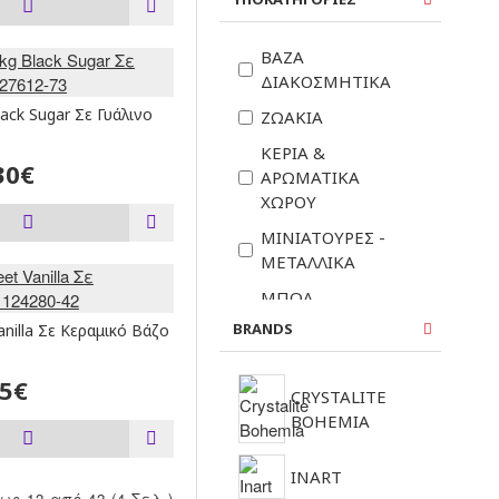
ΒΆΖΑ
ΔΙΑΚΟΣΜΗΤΙΚΆ
ack Sugar Σε Γυάλινο
ΖΩΆΚΙΑ
ΚΕΡΙΆ &
30€
ΑΡΩΜΑΤΙΚΆ
ΧΏΡΟΥ
ΜΙΝΙΑΤΟΎΡΕΣ -
ΜΕΤΑΛΛΙΚΆ
ΜΠΩΛ
ΔΙΑΚΟΣΜΗΤΙΚΆ
BRANDS
nilla Σε Κεραμικό Βάζο
ΣΤΟΠ ΠΌΡΤΑΣ
35€
ΦΑΝΆΡΙΑ -
CRYSTALITE
ΔΙΑΚΟΣΜΗΤΙΚΆ
BOHEMIA
ΚΗΡΟΠΉΓΙΑ
INART
ως 12 από 42 (4 Σελ.)