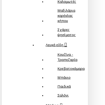
Καλαμωτές
Μαξιλάρια
καρέκλας
κήπου
Σχάρες
ψησίματος
Λευκά είδη
Κουζίνα -
Τραπεζαρία
Κρεβατοκάμαρα
Μπάνιο
Παιδικά
Σαλόνι