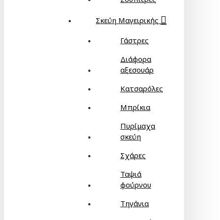
Σκεύη Μαγειρικής
Γάστρες
Διάφορα
αξεσουάρ
Κατσαρόλες
Μπρίκια
Πυρίμαχα
σκεύη
Σχάρες
Ταψιά
φούρνου
Τηγάνια