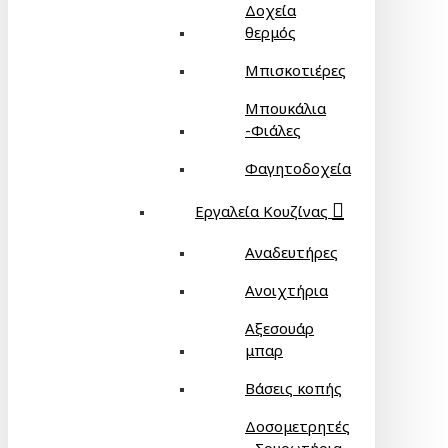
Δοχεία
θερμός
Μπισκοτιέρες
Μπουκάλια
-Φιάλες
Φαγητοδοχεία
Εργαλεία Κουζίνας
Αναδευτήρες
Ανοιχτήρια
Αξεσουάρ
μπαρ
Βάσεις κοπής
Δοσομετρητές