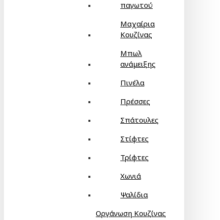
παγωτού
Μαχαίρια
Κουζίνας
Μπωλ
ανάμειξης
Πινέλα
Πρέσσες
Σπάτουλες
Στίφτες
Τρίφτες
Χωνιά
Ψαλίδια
Οργάνωση Κουζίνας