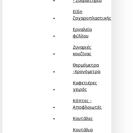
- Σουρωτήρια
Είδη
ζαχαροπλαστικής
Εργαλεία
φύλλου
Ζυγαριές
κουζίνας
Θερμόμετρα
-Χρονόμετρα
Καφετιέρες
χειρός
Κόπτες -
Αποφλοιωτές
Κουτάλες
Κουτάλια