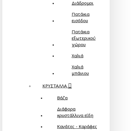
Διάδρομοι
Πατάκια
εισόδου
Πατάκια
εξωτερικού
χώρου
Χαλιά
Χαλιά
μπάνιου
ΚΡΥΣΤΑΛΛΑ
Βάζα
Διάφορα
κρυστάλλινα είδη
Κανάτες - Καράφες