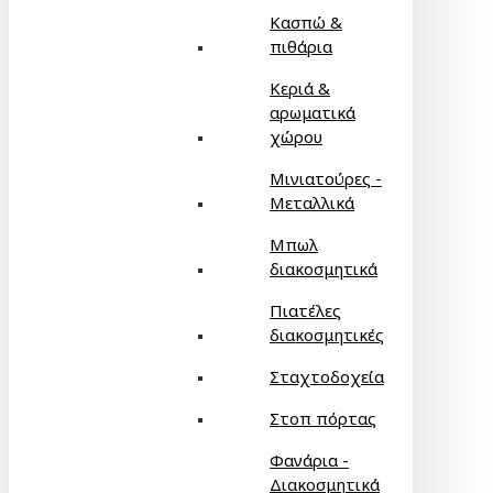
Κασπώ &
πιθάρια
Κεριά &
αρωματικά
χώρου
Μινιατούρες -
Μεταλλικά
Μπωλ
διακοσμητικά
Πιατέλες
διακοσμητικές
Σταχτοδοχεία
Στοπ πόρτας
Φανάρια -
Διακοσμητικά