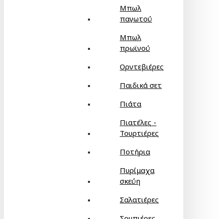
Μπωλ
παγωτού
Μπωλ
πρωϊνού
Ορντεβιέρες
Παιδικά σετ
Πιάτα
Πιατέλες -
Τουρτιέρες
Ποτήρια
Πυρίμαχα
σκεύη
Σαλατιέρες
Σουπιέρες