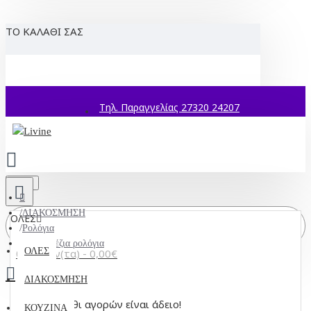
ΤΟ ΚΑΛΑΘΙ ΣΑΣ
Τηλ. Παραγγελίας 27320 24207
Menu
ΔΙΑΚΟΣΜΗΣΗ
ΟΛΕΣ
Ρολόγια
Επιτραπέζια ρολόγια
ΟΛΕΣ
0 προϊόν(τα) - 0,00€
ΔΙΑΚΟΣΜΗΣΗ
Το καλάθι αγορών είναι άδειο!
ΚΟΥΖΙΝΑ