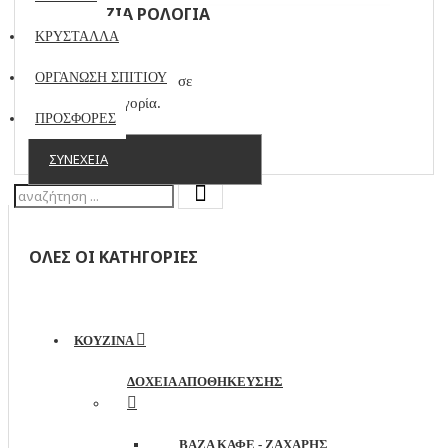
ΕΠΙΤΡΑΠΈΖΙΑ ΡΟΛΌΓΙΑ
ΚΡΥΣΤΑΛΛΑ
ΟΡΓΑΝΩΣΗ ΣΠΙΤΙΟΥ
Δεν υπάρχουν προϊόντα σε
αυτήν την κατηγορία.
ΠΡΟΣΦΟΡΕΣ
ΣΥΝΈΧΕΙΑ
ΟΛΕΣ ΟΙ ΚΑΤΗΓΟΡΙΕΣ
ΚΟΥΖΙΝΑ
ΔΟΧΕΊΑ ΑΠΟΘΉΚΕΥΣΗΣ
ΒΆΖΑ ΚΑΦΈ - ΖΆΧΑΡΗΣ