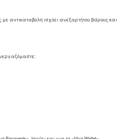
ς με αντικαταβολή ισχύει ανεξαρτήτου βάρους και
υνεργαζόμαστε:
yments». Ισχύει και για το «Viva Wallet».